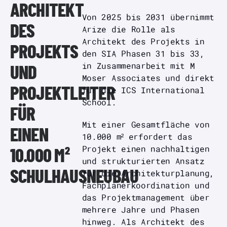
ARCHITEKT
Von 2025 bis 2031 übernimmt
DES
Arize die Rolle als
Architekt des Projekts in
PROJEKTS
den SIA Phasen 31 bis 33,
in Zusammenarbeit mit M
UND
Moser Associates und direkt
für die ICS International
PROJEKTLEITER
School.
FÜR
Mit einer Gesamtfläche von
EINEN
10.000 m² erfordert das
Projekt einen nachhaltigen
10.000 M²
und strukturierten Ansatz
für die Architekturplanung,
SCHULHAUSNEUBAU
Fachplanerkoordination und
das Projektmanagement über
mehrere Jahre und Phasen
hinweg. Als Architekt des