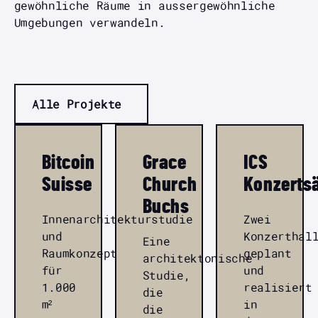
gewöhnliche Räume in aussergewöhnliche
Umgebungen verwandeln.
Alle Projekte
Bitcoin
Grace
ICS
Suisse
Church
Konzerts
Buchs
Innenarchitekturstudie
Zwei
und
Konzerthal
Eine
Raumkonzept
geplant
architektonische
für
und
Studie,
1.000
realisiert
die
m²
in
die