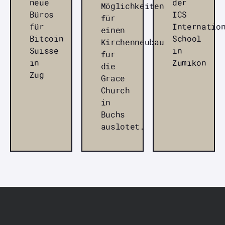
neue
der
Möglichkeiten
Büros
ICS
für
für
Internatio
einen
Bitcoin
School
Kirchenneubau
Suisse
in
für
in
Zumikon
die
Zug
Grace
Church
in
Buchs
auslotet.
FUSSZEILE