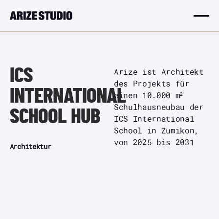
ICS
Arize ist Architekt
des Projekts für
INTERNATIONAL
einen 10.000 m²
Schulhausneubau der
SCHOOL HUB
ICS International
School in Zumikon,
von 2025 bis 2031
Architektur